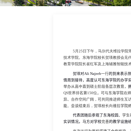
5
月
25
日下午，马尔代夫维拉学院
技术学院。东海学院校长贺瑛教授会见
教育学院院长崔红军及上海辅雅智能技
贺瑛对
Ali Najeeb
一行
的到来表示
情周到接待，高度认可东海学院的办学
举办从高中直到硕士阶段各层次教育，
QS
世界排
名第
150
位
，
可与东海学院
在
异、
合作空间广阔，
可共同
推进师生互
能
。
会谈结束
后，贺瑛校长向
维拉学院
代表团随后参观了东海校园、
学生
实训情况。马方对学校
完善
的教学设施