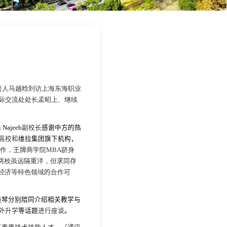
责人马越晗到访上海东海职业
际交流处处长孟昭上、继续
i Najeeb
副校长
感谢中方的热
高校和
维拉集团旗下机构，
作，
王牌
商学院
MBA
跻身
两校虽远隔重洋，但
求同存
经济等特色领域
的
合作
可
美琴分别陪同介绍相关教学与
外升学
等话题
进行座谈
。