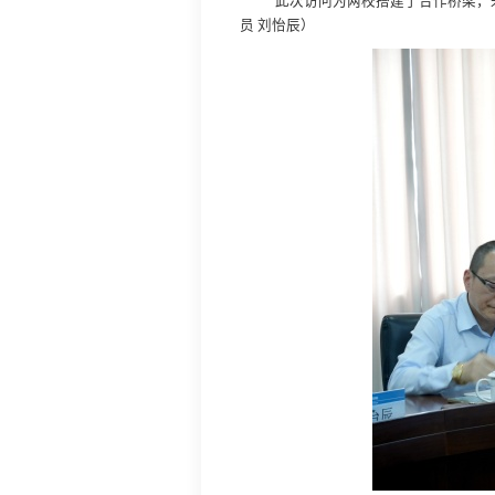
此次访问为两校搭建了合作桥梁，
员 刘怡辰
）