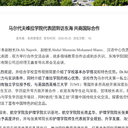
马尔代夫维拉学院代表团到访东海 共商国际合作
发布者：系统管理员
发布时间：2026-05-25
浏览次数：
43
常务副校长
Dr.Ali Najeeb
、副校长
Abdul Munnim Mohamed Manic
、汉语中心负
代表团，双方举行合作交流会谈，就多领域教育合作达成初步共识。东海学院国
术有限公司总经理王鑫奎等出席会见会谈。
热烈欢迎，
并结合学校宣传视频简要
介绍了学校基本办学情况
和特色优势
。
Dr.Al
实力与实训条件，同时介绍了维拉学院的核心优势
。
该校
作为
马尔代夫第一私立
拥有独立学位授予权，与英国西英格兰大学（
UWE
）
等国外
多所高校开展深度合
师生互访、学历提升等方面开展合作，欢迎东海学生赴马深造。贺瑛校长表示
，
访与
学生
学历提升项目，同时
依托“东海工坊”开展
中国传统文化交流
，
探索
低空
赠送了
富有中国特色
的
纪念品
。
宿舍、
航空学院及护理学院
实训基地
，航空学院院长周孟华、护理学院院长张
给予高度评价，
并
与
张美琴院长和
护理学院师生代表就学业规划、升学发展
、
海